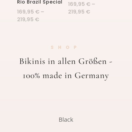
Rio Brazil Special
169,95
€
–
169,95
€
–
219,95
€
219,95
€
SHOP
Bikinis in allen Größen -
100% made in Germany
Black