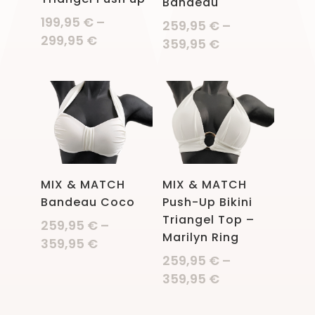
Bandeau
199,95
€
–
259,95
€
–
299,95
€
359,95
€
MIX & MATCH
MIX & MATCH
Bandeau Coco
Push-Up Bikini
Triangel Top –
259,95
€
–
Marilyn Ring
359,95
€
259,95
€
–
359,95
€