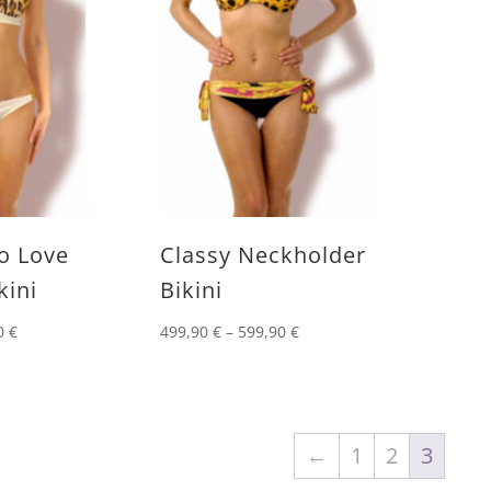
o Love
Classy Neckholder
kini
Bikini
0
€
499,90
€
–
599,90
€
←
1
2
3