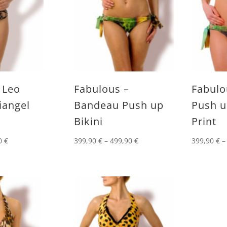
 Leo
Fabulous –
Fabulo
iangel
Bandeau Push up
Push u
Bikini
Print
0
€
399,90
€
–
499,90
€
399,90
€