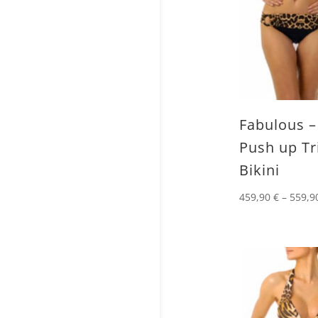
Fabulous –
Push up Tr
Bikini
459,90
€
–
559,9