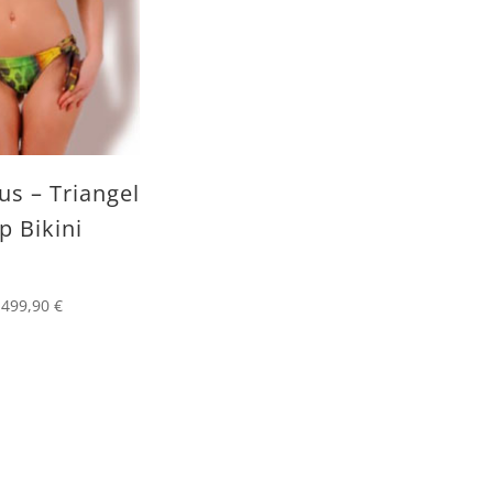
us – Triangel
p Bikini
–
499,90
€